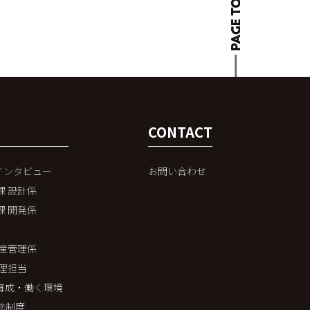
CONTACT
員インタビュー
お問い合わせ
課 設計係
課 開発係
⽣産管理係
経理担当
人材育成・働く環境
修制度