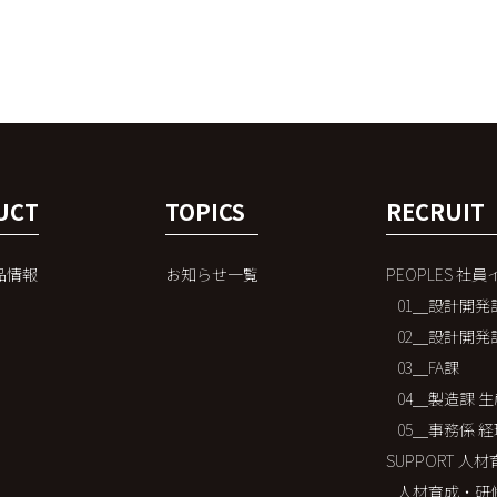
UCT
TOPICS
RECRUIT
品情報
お知らせ一覧
PEOPLES 社
01＿設計開発
02＿設計開発
03＿FA課
04＿製造課 
05＿事務係 
SUPPORT 
人材育成・研