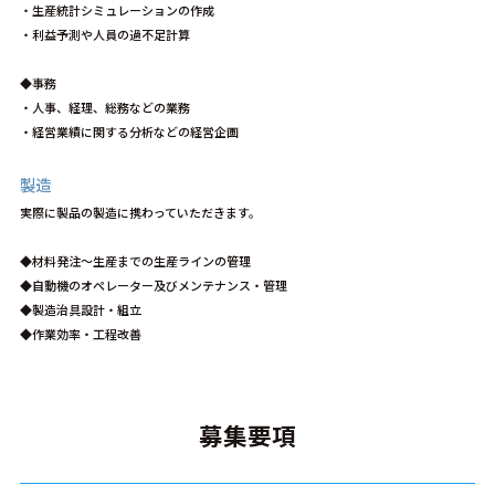
・生産統計シミュレーションの作成
・利益予測や人員の過不足計算
◆事務
・人事、経理、総務などの業務
・経営業績に関する分析などの経営企画
製造
実際に製品の製造に携わっていただきます。
◆材料発注～生産までの生産ラインの管理
◆自動機のオペレーター及びメンテナンス・管理
◆製造治具設計・組立
◆作業効率・工程改善
募集要項