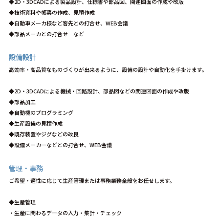
◆2D・3DCADによる製品設計、仕様書や部品図、関連図面の作成や改版
◆技術資料や帳票の作成、見積作成
◆自動車メーカ様など客先との打合せ、WEB会議
◆部品メーカとの打合せ など
設備設計
高効率・高品質なものづくりが出来るように、設備の設計や自動化を手掛けます。
◆2D・3DCADによる機械・回路設計、部品図などの関連図面の作成や改版
◆部品加工
◆自動機のプログラミング
◆生産設備の見積作成
◆既存装置やジグなどの改良
◆設備メーカーなどとの打合せ、WEB会議
管理・事務
ご希望・適性に応じて生産管理または事務業務全般をお任せします。
◆生産管理
・生産に関わるデータの入力・集計・チェック