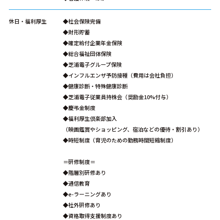
休日・福利厚生
◆社会保険完備
◆財形貯蓄
◆確定給付企業年金保険
◆総合福祉団体保険
◆芝浦電子グループ保険
◆インフルエンザ予防接種（費用は会社負担）
◆健康診断・特殊健康診断
◆芝浦電子従業員持株会（奨励金10%付与）
◆慶弔金制度
◆福利厚生倶楽部加入
（映画鑑賞やショッピング、宿泊などの優待・割引あり）
◆時短制度（育児のための勤務時間短縮制度）
＝研修制度＝
◆階層別研修あり
◆通信教育
◆e-ラーニングあり
◆社外研修あり
◆資格取得支援制度あり