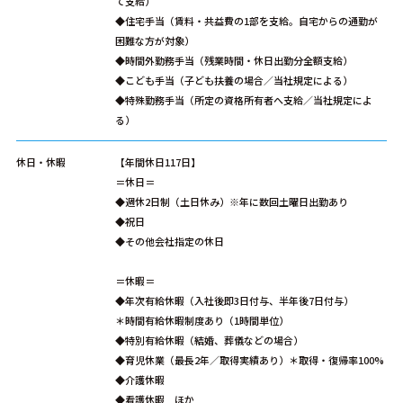
て支給）
◆住宅手当（賃料・共益費の1部を支給。自宅からの通勤が
困難な方が対象）
◆時間外勤務手当（残業時間・休日出勤分全額支給）
◆こども手当（子ども扶養の場合／当社規定による）
◆特殊勤務手当（所定の資格所有者へ支給／当社規定によ
る）
休日・休暇
【年間休日117日】
＝休日＝
◆週休2日制（土日休み）※年に数回土曜日出勤あり
◆祝日
◆その他会社指定の休日
＝休暇＝
◆年次有給休暇（入社後即3日付与、半年後7日付与）
＊時間有給休暇制度あり（1時間単位）
◆特別有給休暇（結婚、葬儀などの場合）
◆育児休業（最長2年／取得実績あり）＊取得・復帰率100%
◆介護休暇
◆看護休暇 ほか