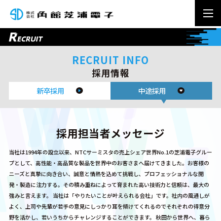
RECRUIT INFO
採用情報
新卒採用
中途採用
採用担当者メッセージ
当社は1994年の設立以来、NTCサーミスタの売上シェア世界No.1の
芝浦電子グルー
プとして、高性能・高品質な製品を
世界中のお客さまへ届けてきました。
お客様の
ニーズと真摯に向き合い、誠意と情熱を込めて挑戦し、
プロフェッショナルな開
発・製造に注力する。
その積み重ねによって育まれた高い技術力と信頼は、最大の
強みと言えます。
当社は「やりたいことが叶えられる会社」です。
社内の風通しが
よく、上司や先輩が若手の意見にしっかり耳を傾けてくれるので
それぞれの得意分
野を活かし、若いうちからチャレンジすることができます。 秋田から世界へ、暮ら