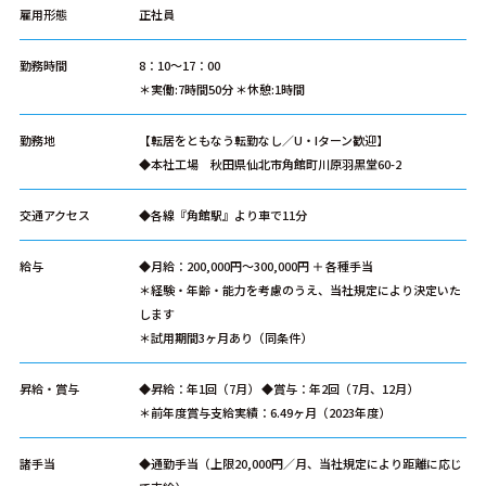
雇用形態
正社員
勤務時間
8：10～17：00
＊実働:7時間50分 ＊休憩:1時間
勤務地
【転居をともなう転勤なし／U・Iターン歓迎】
◆本社工場 秋田県仙北市角館町川原羽黒堂60-2
交通アクセス
◆各線『角館駅』より車で11分
給与
◆月給：200,000円～300,000円 ＋ 各種手当
＊経験・年齢・能力を考慮のうえ、当社規定により決定いた
します
＊試用期間3ヶ月あり（同条件）
昇給・賞与
◆昇給：年1回（7月） ◆賞与：年2回（7月、12月）
＊前年度賞与支給実績：6.49ヶ月（2023年度）
諸手当
◆通勤手当（上限20,000円／月、当社規定により距離に応じ